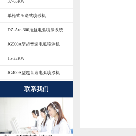
37-65KW
单枪式压送式喷砂机
DZ-Arc-300拉丝电弧喷涂系统
JG500A型超音速电弧喷涂机
15-22KW
JG400A型超音速电弧喷涂机
联系我们