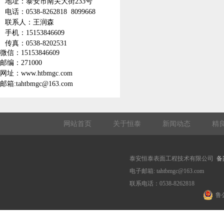
地址：泰安市南关大街233号
电话：0538-8262818 8099668
联系人：王润森
手机：15153846609
传真：0538-8202531
微信：
15153846609
邮编：271000
网址：www.htbmgc.com
邮箱:tahtbmgc@163.com
网站首页
关于恒泰
新闻动态
精
泰安恒泰表面工程技术有限公司
备
电子邮箱: tahtbmgc@163.com
联系电话：0538-8262818
鲁公