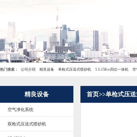
热门搜索：
公司介绍
精良设备
单枪式压送式喷砂机
5.5-15Kw四位一体机
空
精良设备
首页>>
单枪式压送
空气净化系统
双枪式压送式喷砂机